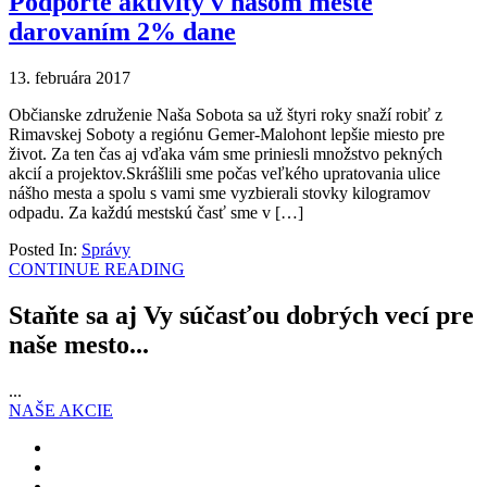
Podporte aktivity v našom meste
darovaním 2% dane
13. februára 2017
Občianske združenie Naša Sobota sa už štyri roky snaží robiť z
Rimavskej Soboty a regiónu Gemer-Malohont lepšie miesto pre
život. Za ten čas aj vďaka vám sme priniesli množstvo pekných
akcií a projektov.Skrášlili sme počas veľkého upratovania ulice
nášho mesta a spolu s vami sme vyzbierali stovky kilogramov
odpadu. Za každú mestskú časť sme v […]
Posted In:
Správy
CONTINUE READING
Staňte sa aj Vy súčasťou dobrých vecí pre
naše mesto...
...
NAŠE AKCIE