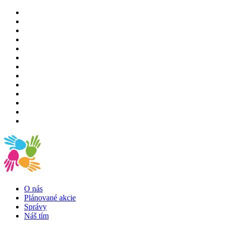
O nás
Plánované akcie
Správy
Náš tím