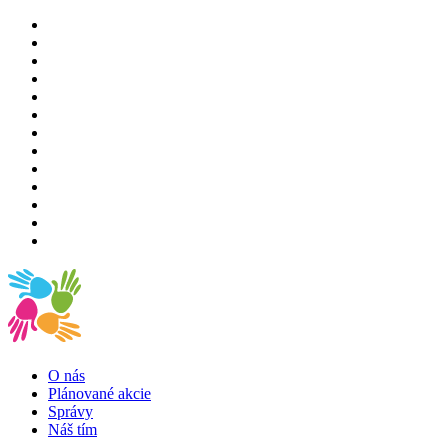
O nás
Plánované akcie
Správy
Náš tím