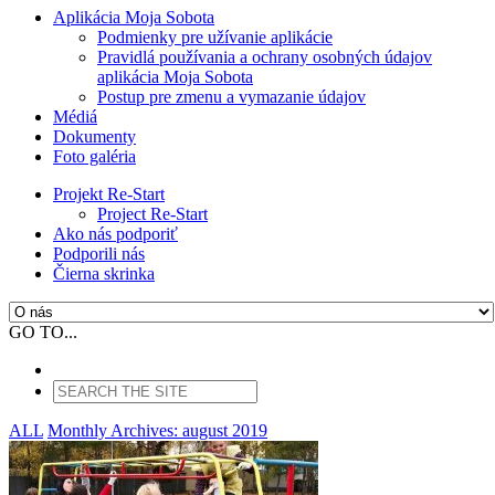
Aplikácia Moja Sobota
Podmienky pre užívanie aplikácie
Pravidlá používania a ochrany osobných údajov
aplikácia Moja Sobota
Postup pre zmenu a vymazanie údajov
Médiá
Dokumenty
Foto galéria
Projekt Re-Start
Project Re-Start
Ako nás podporiť
Podporili nás
Čierna skrinka
GO TO...
ALL
Monthly Archives:
august 2019