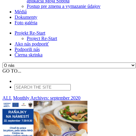
aplikácia Moja Sobota
Postup pre zmenu a vymazanie údajov
Médiá
Dokumenty
Foto galéria
Projekt Re-Start
Project Re-Start
Ako nás podporiť
Podporili nás
Čierna skrinka
GO TO...
ALL
Monthly Archives:
september 2020