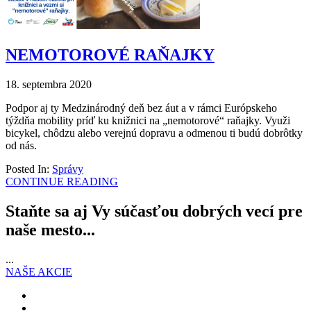
NEMOTOROVÉ RAŇAJKY
18. septembra 2020
Podpor aj ty Medzinárodný deň bez áut a v rámci Európskeho
týždňa mobility príď ku knižnici na „nemotorové“ raňajky. Využi
bicykel, chôdzu alebo verejnú dopravu a odmenou ti budú dobrôtky
od nás.
Posted In:
Správy
CONTINUE READING
Staňte sa aj Vy súčasťou dobrých vecí pre
naše mesto...
...
NAŠE AKCIE