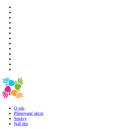
O nás
Plánované akcie
Správy
Náš tím